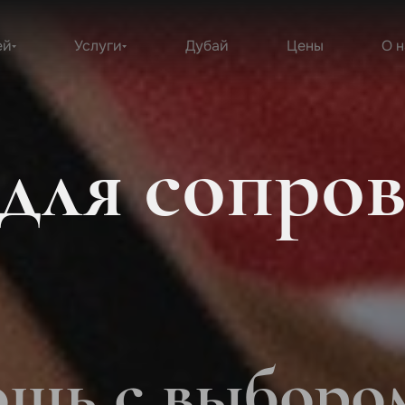
ей
Услуги
Дубай
Цены
О н
для сопро
щь с выборо