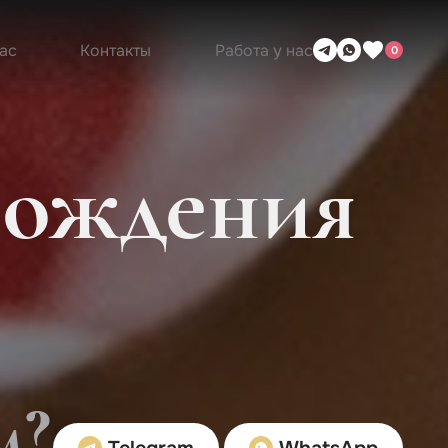
ас
Контакты
Работа у нас
0
вождения
м?